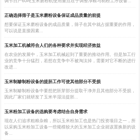
调节日产60吨玉米磨粉机使用重点在于调整净粮与制粉工序设备...
正确选择筛子是玉米磨粉设备保证成品质量的前提
想要保证玉米磨粉设备的成品质量，筛子在其中就占据重要的作用，
可以说是直接因素...
玉米加工机械符合人们的各种要求并实现经济效益
在农业的发展中，玉米加工机械起到了重要的推动作用。但是加工行
业的竞争十分猛烈，若想在竞争中不被淘汰掉，需要对它不断的进行
改进...
玉米制糁制粉设备的提胚工作可使其他部分不受损
玉米制糁制粉设备中要想把胚芽部分提取干净并且其他部分不受损，
因此厂家们就研发了玉米半湿法提胚...
玉米粉加工设备的选购要考虑结合自身需求
现在人们追求粗粮杂粮，所以玉米粉加工也是热门投资项目之一，所
以采购玉米粉加工设备一些规模较大的玉米加工企业就该置换新的设
备...