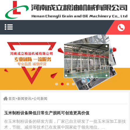
首页
>
新闻资讯
>
公司新闻
玉米制粉设备降低日常生产损耗可创造更高价值
在玉米制粉设备的研发方面，厂家已自主研发了一批玉米深加工新技
术，节能、减排等技术已在发展中国家处于领先地位。...